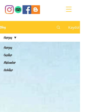
Kaydol
Blog
Herşey
Herşey
Geziler
Mekanlar
Hobiler