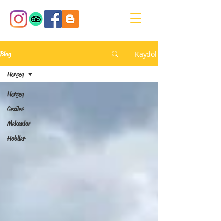
Kaydol
Blog
Herşey
Herşey
Geziler
Mekanlar
Hobiler