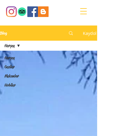
Kaydol
Blog
Herşey
Herşey
Geziler
Mekanlar
Hobiler