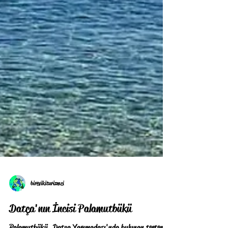
birevikiturizmci
Datça'nın İncisi Palamutbükü