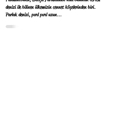
Palamutbükü, Datça Yarımadası'nda bulunan tertemiz
denizi ile bilinen ülkemizin cennet köşelerinden biri.
Parlak denizi, pırıl pırıl uzun...
Daha sonra tekrar
deneyin
Yayınlanan yazıları burada
göreceksiniz.