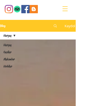
Kaydol
Blog
Herşey
Herşey
Geziler
Mekanlar
Hobiler