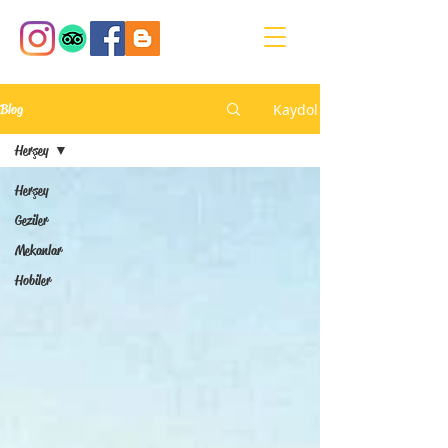
Kaydol
Blog
Herşey
Herşey
Geziler
Mekanlar
Hobiler