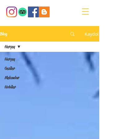
Kaydol
Blog
Herşey
Herşey
Geziler
Mekanlar
Hobiler