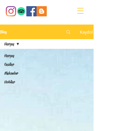
Kaydol
Blog
Herşey
Herşey
Geziler
Mekanlar
Hobiler