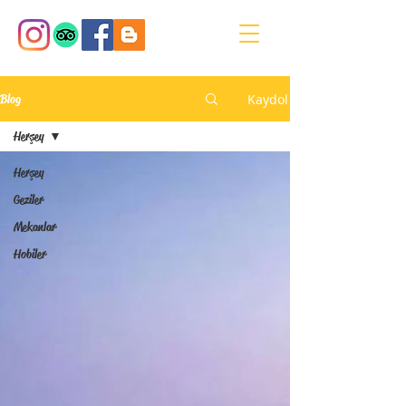
Kaydol
Blog
Herşey
Herşey
Geziler
Mekanlar
Hobiler