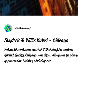
birevikiturizmci
Skydeck & Willis Kulesi - Chicago
Yükseklik korkunuz mu var ? Buradayken unutun
gitsin! Sadece Chicago'nun değil, dünyanın en görkemli
yapılarından birisine götürüyoruz...
Daha sonra tekrar