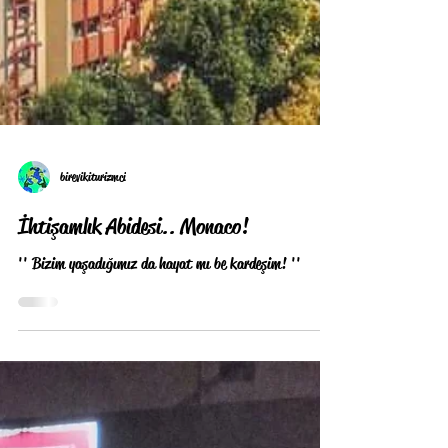
birevikiturizmci
İhtişamlık Abidesi.. Monaco!
'' Bizim yaşadığımız da hayat mı be kardeşim! ''