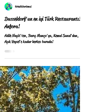
birevikiturizmci
Dusseldorf'un en iyi Türk Restaurantı!
Anfora!
Adile Naşit'ten, Barış Manço'ya, Kemal Sunal'dan,
Aşık Veysel'e kadar herkes burada!