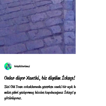
birevikiturizmci
Onlar diyor Xanthi, biz diyelim İskeçe!
Sizi Old Town sokaklarında gezerken sanki bir açık hava
müze şehri geziyormuş hissine kapılacağınız İskeçe'ye