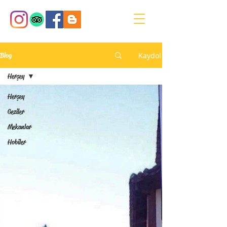
Kaydol
Blog
Herşey
Herşey
Geziler
Mekanlar
Hobiler