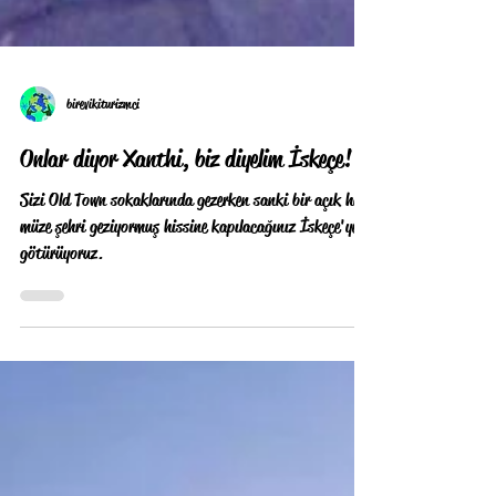
birevikiturizmci
Onlar diyor Xanthi, biz diyelim İskeçe!
Sizi Old Town sokaklarında gezerken sanki bir açık hava
müze şehri geziyormuş hissine kapılacağınız İskeçe'ye
götürüyoruz.