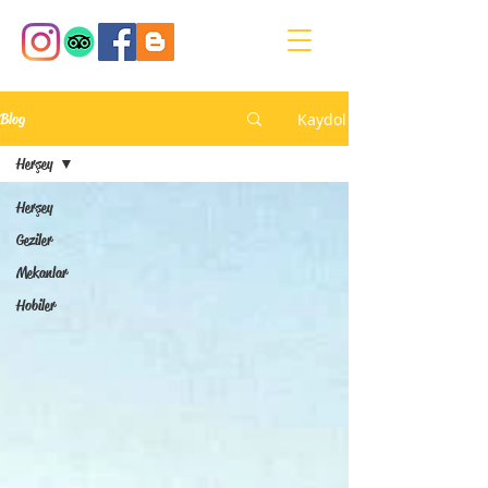
Kaydol
Blog
Herşey
Herşey
Geziler
Mekanlar
Hobiler