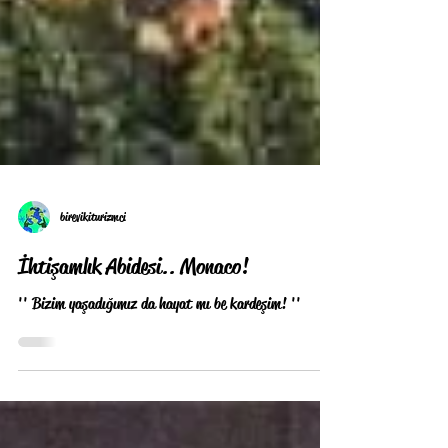
birevikiturizmci
İhtişamlık Abidesi.. Monaco!
'' Bizim yaşadığımız da hayat mı be kardeşim! ''