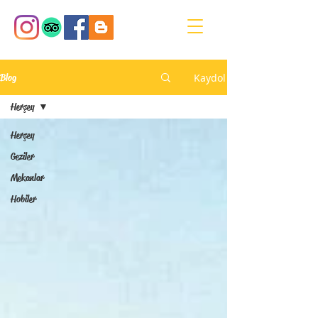
Kaydol
Blog
Herşey
Herşey
Geziler
Mekanlar
Hobiler