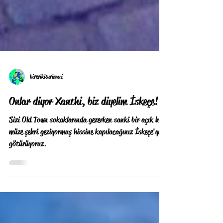
birevikiturizmci
Onlar diyor Xanthi, biz diyelim İskeçe!
Sizi Old Town sokaklarında gezerken sanki bir açık hava
müze şehri geziyormuş hissine kapılacağınız İskeçe'ye
götürüyoruz.