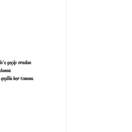
is'e geçip oradan 
ulunan 
eşilin her tonunu 