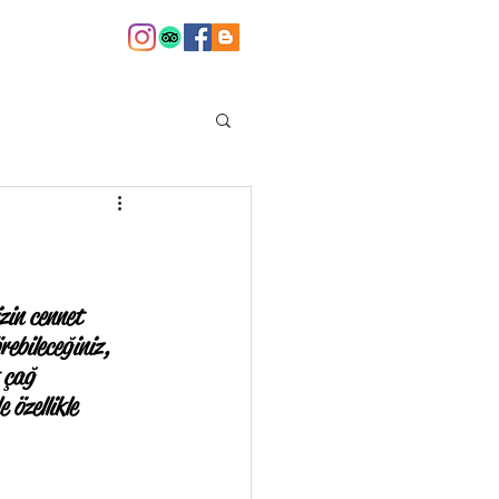
in cennet 
rebileceğiniz, 
 çağ 
özellikle 