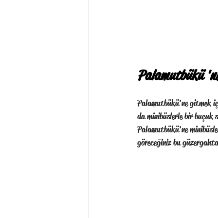
Palamutbükü 'ne
Palamutbükü'ne gitmek içi
da minibüslerle bir buçuk
Palamutbükü'ne minibüsler
göreceğiniz bu güzergahta