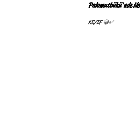
Palamutbükü'nde Ne 
KEYIF 😁✅