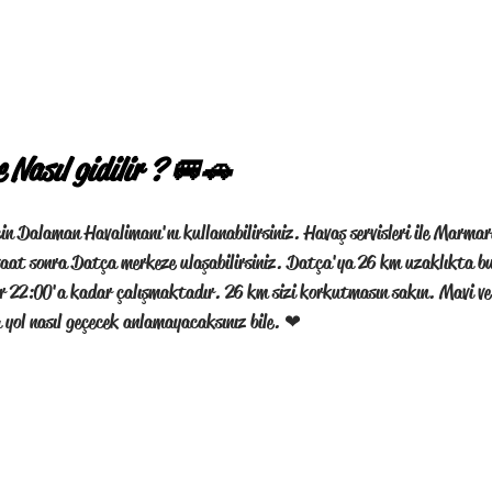
 Nasıl gidilir ? 🚐🚗
n Dalaman Havalimanı'nı kullanabilirsiniz. Havaş servisleri ile Marmar
 saat sonra Datça merkeze ulaşabilirsiniz. Datça'ya 26 km uzaklıkta b
 22:00'a kadar çalışmaktadır. 26 km sizi korkutmasın sakın. Mavi ve y
 yol nasıl geçecek anlamayacaksınız bile. ❤