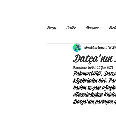
Ana Sayfa
Biz
Geziler
Herşey
Geziler
Mekanlar
Hobil
birevikiturizmci
1 Eyl 2
Datça'nın 
Güncelleme tarihi:
10 Şub 2021
Palamutbükü, Datça Y
köşelerinden biri. Parl
badem ve çam ağaçları
dönemindeyken Knidos'
Datça'nın parlayan yı