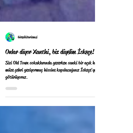
birevikiturizmci
Onlar diyor Xanthi, biz diyelim İskeçe!
Sizi Old Town sokaklarında gezerken sanki bir açık hava
müze şehri geziyormuş hissine kapılacağınız İskeçe'ye
götürüyoruz.