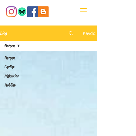
Kaydol
Blog
Herşey
Herşey
Geziler
Mekanlar
Hobiler