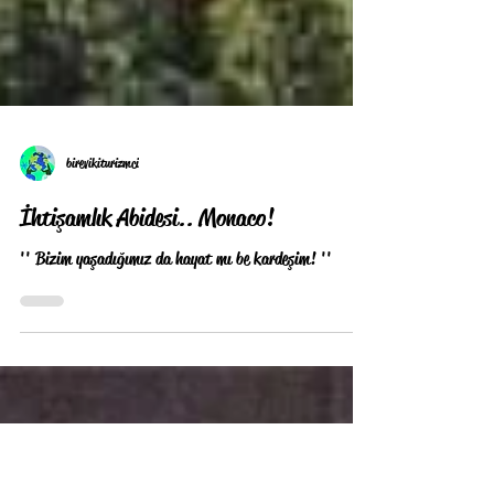
birevikiturizmci
İhtişamlık Abidesi.. Monaco!
'' Bizim yaşadığımız da hayat mı be kardeşim! ''