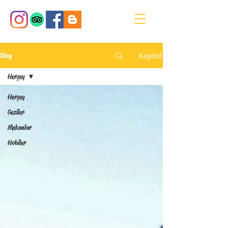
Kaydol
Blog
Herşey
Herşey
Geziler
Mekanlar
Hobiler