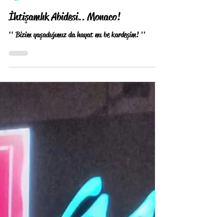
birevikiturizmci
İhtişamlık Abidesi.. Monaco!
'' Bizim yaşadığımız da hayat mı be kardeşim! ''