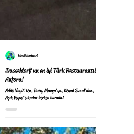
birevikiturizmci
Dusseldorf'un en iyi Türk Restaurantı!