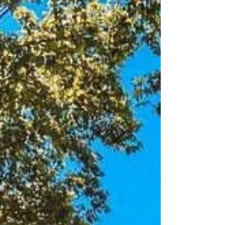
Anfora!
Adile Naşit'ten, Barış Manço'ya, Kemal Sunal'dan,
Aşık Veysel'e kadar herkes burada!