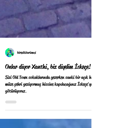
birevikiturizmci
Onlar diyor Xanthi, biz diyelim İskeçe!
Sizi Old Town sokaklarında gezerken sanki bir açık hava
müze şehri geziyormuş hissine kapılacağınız İskeçe'ye
götürüyoruz.