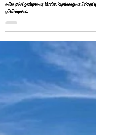
Onlar diyor Xanthi, biz diyelim İskeçe!
Sizi Old Town sokaklarında gezerken sanki bir açık hava
müze şehri geziyormuş hissine kapılacağınız İskeçe'ye
götürüyoruz.