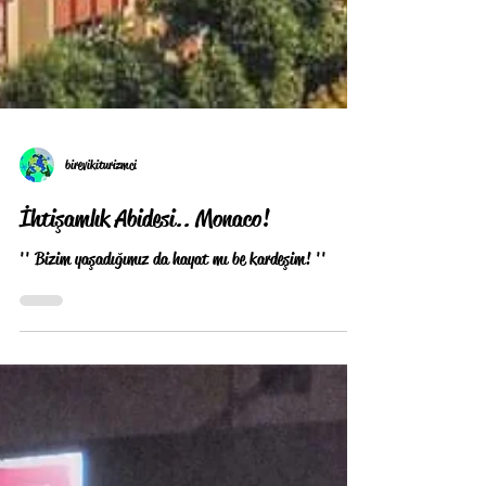
birevikiturizmci
İhtişamlık Abidesi.. Monaco!
'' Bizim yaşadığımız da hayat mı be kardeşim! ''