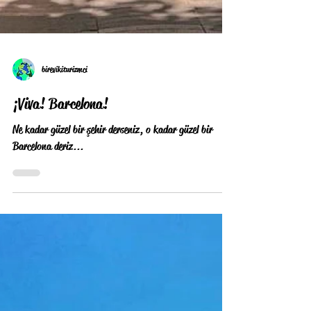
birevikiturizmci
¡Viva! Barcelona!