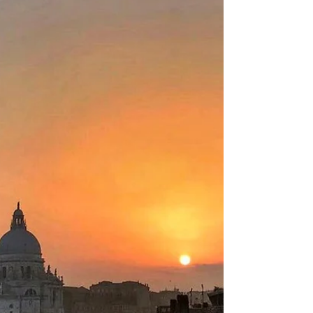
birevikiturizmci
Bab-ı Âli Kahvesi
Taşı toprağı altın, her tepesi de ayrı bir manzara
İstanbul'un... Beykoz'dan Pendik'e, Sarıyer'den
Galata'ya, Pier Loti'ye... Nereden...