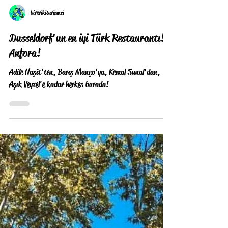
birevikiturizmci
Dusseldorf'un en iyi Türk Restaurantı!
Anfora!
Adile Naşit'ten, Barış Manço'ya, Kemal Sunal'dan,
Aşık Veysel'e kadar herkes burada!